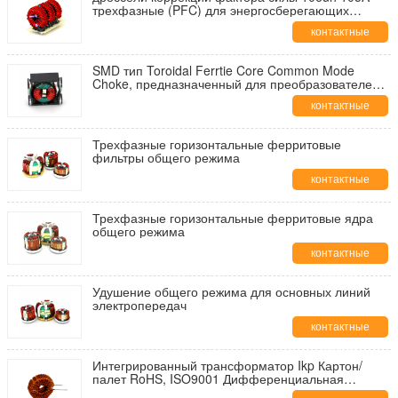
трехфазные (PFC) для энергосберегающих
полотняных товаров
контактные
данные
SMD тип Toroidal Ferrtie Core Common Mode
Choke, предназначенный для преобразователей
постоянного тока и постоянного тока
контактные
данные
Трехфазные горизонтальные ферритовые
фильтры общего режима
контактные
данные
Трехфазные горизонтальные ферритовые ядра
общего режима
контактные
данные
Удушение общего режима для основных линий
электропередач
контактные
данные
Интегрированный трансформатор Ikp Картон/
палет RoHS, ISO9001 Дифференциальная
режима индуктивности