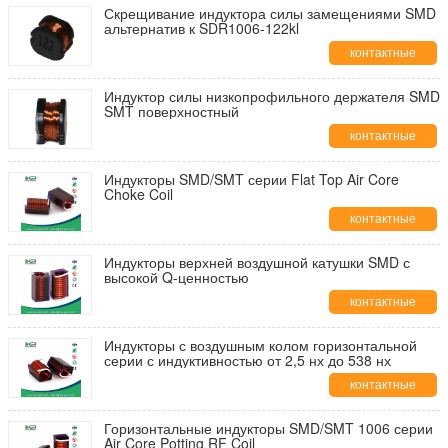
Скрещивание индуктора силы замещениями SMD
альтернатив к SDR1006-122kl
контактные
данные
Индуктор силы низкопрофильного держателя SMD
SMT поверхностный
контактные
данные
Индукторы SMD/SMT серии Flat Top Air Core
Choke Coil
контактные
данные
Индукторы верхней воздушной катушки SMD с
высокой Q-ценностью
контактные
данные
Индукторы с воздушным колом горизонтальной
серии с индуктивностью от 2,5 нх до 538 нх
контактные
данные
Горизонтальные индукторы SMD/SMT 1006 серии
Air Core Potting RF Coil