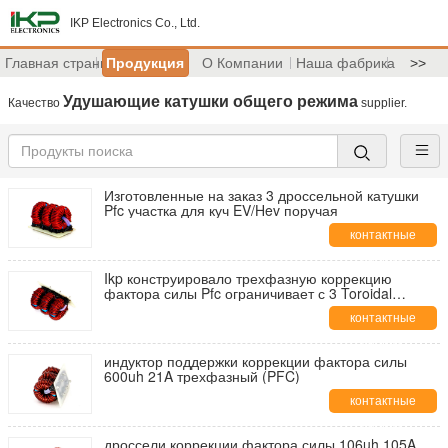
IKP Electronics Co., Ltd.
Главная страница
Продукция
О Компании
Наша фабрика
>>
Удушающие катушки общего режима
Качество
supplier.
Изготовленные на заказ 3 дроссельной катушки
Pfc участка для куч EV/Hev поручая
контактные
данные
Ikp конструировало трехфазную коррекцию
фактора силы Pfc ограничивает с 3 Toroidal
ядрами Sendust
контактные
данные
индуктор поддержки коррекции фактора силы
600uh 21A трехфазный (PFC)
контактные
данные
дроссели коррекции фактора силы 106uh 105A