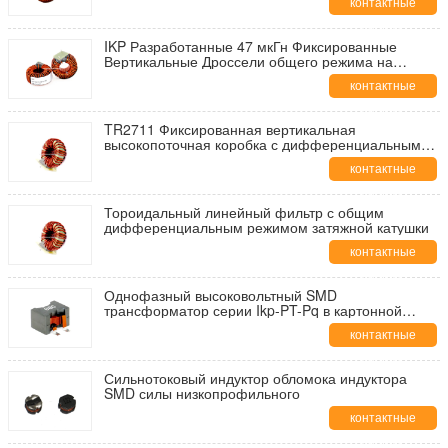
контактные
данные
IKP Разработанные 47 мкГн Фиксированные
Вертикальные Дроссели общего режима на
сердечнике из сендоста
контактные
данные
TR2711 Фиксированная вертикальная
высокопоточная коробка с дифференциальным
режимом подавления
контактные
данные
Тороидальный линейный фильтр с общим
дифференциальным режимом затяжной катушки
контактные
данные
Однофазный высоковольтный SMD
трансформатор серии Ikp-PT-Pq в картонной
упаковке, сертифицированный CE/SGS/BV/RoHS
контактные
данные
Сильнотоковый индуктор обломока индуктора
SMD силы низкопрофильного
контактные
данные