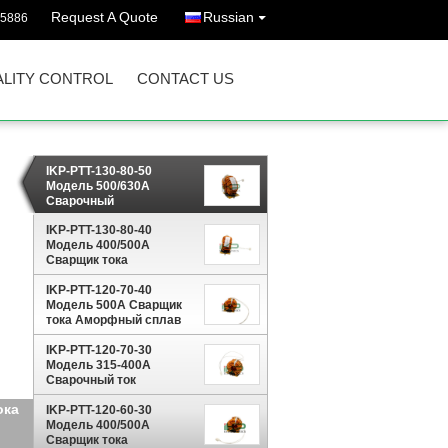
Request A Quote
Russian
45886
LITY CONTROL
CONTACT US
IKP-PTT-130-80-50
Модель 500/630A
Сварочный
трансформатор тока с
IKP-PTT-130-80-40
тороидальным
Модель 400/500A
сердечником из
Сварщик тока
аморфного сплава для
Аморфный сплав ядра
инверторного
Тороидальный силовой
IKP-PTT-120-70-40
сварочного аппарата
трансформатор для
Модель 500A Сварщик
инверторной сварочной
тока Аморфный сплав
машины
ядро тороидальный
силовой трансформатор
IKP-PTT-120-70-30
для инверторной
Модель 315-400A
сварочной машины
Сварочный ток
Тороидальный силовой
ока
трансформатор с
IKP-PTT-120-60-30
сердечником из
Модель 400/500A
аморфного сплава для
Сварщик тока