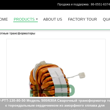
Продажа и поддержка :
86-0551-637
OME
PRODUCTS
ABOUT US
FACTORY TOUR
QUA
отные трансформаторы
P-PTT-130-80-50 Модель 500/630A Сварочный трансформатор т
с тороидальным сердечником из аморфного сплава для