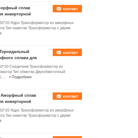
Аморфный сплав
контакт
ля инверторной
*60*20 Ядро Трансформатор из аморфных
па Тип намотки Трансформатор с двумя
е
к Тороидальный
контакт
рфного сплава для
60*20 Сердечник Трансформатор из
рматор Тип обмотки Двухобмоточный
 ...
Подробнее
ок Аморфный сплав
контакт
ля инверторной
*60*20 Ядро Трансформатор из аморфных
па Тип намотки Трансформатор с двумя
е