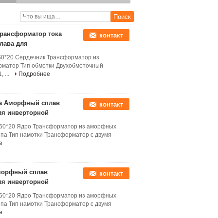
инверторного
Аморфный сплав ядра
сварочного аппарата
Тороидальный силовой
трансформатор для
инверторной сварочной
машины
трансформатор тока
контакт
лава для
60*20 Сердечник Трансформатор из
рматор Тип обмотки Двухобмоточный
 ...
Подробнее
ока Аморфный сплав
контакт
ля инверторной
*60*20 Ядро Трансформатор из аморфных
па Тип намотки Трансформатор с двумя
е
Аморфный сплав
контакт
ля инверторной
*60*20 Ядро Трансформатор из аморфных
па Тип намотки Трансформатор с двумя
е