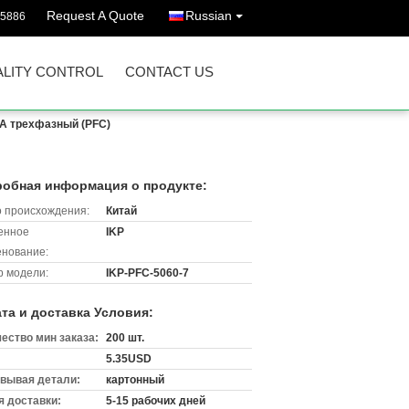
Request A Quote
Russian
45886
LITY CONTROL
CONTACT US
1A трехфазный (PFC)
обная информация о продукте:
 происхождения:
Китай
енное
IKP
нование:
 модели:
IKP-PFC-5060-7
та и доставка Условия:
ество мин заказа:
200 шт.
5.35USD
вывая детали:
картонный
 доставки:
5-15 рабочих дней