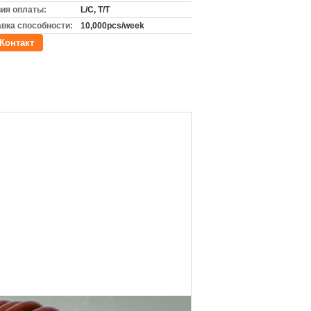
ия оплаты:
L/C, T/T
вка способности:
10,000pcs/week
Контакт