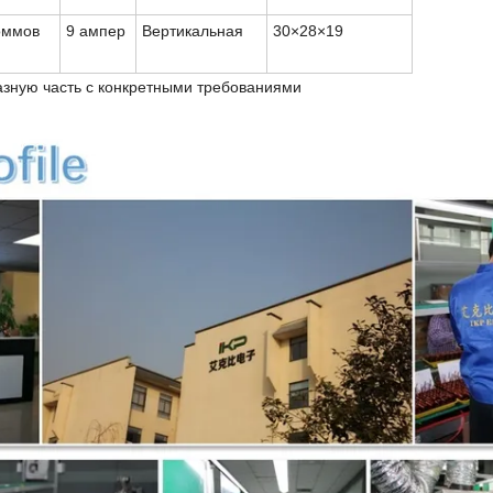
оммов
9 ампер
Вертикальная
30
×
28
×
19
азную часть с конкретными требованиями