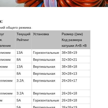
и:
ний общего режима
руг
Текущий
Установка
Размер ((мм)
я.
Рейтинг
Код размера
вление
катушки A
×
В.
×
В
ллиомм
13А
Горизонтальные
38
×
38
×
19
ллиомм
8А
Вертикальная
32
×
30
×
21
иомм
13А
Вертикальная
38
×
38
×
18
8А
Вертикальная
30
×
28
×
13
иллиомм
3.2А
Вертикальная
26
×
26
×
17
иллиомм
3.2А
Вертикальная
26
×
26
×
18
мм
5А
Горизонтальные
26
×
28
×
18
5А
Вертикальная
26
×
26
×
19