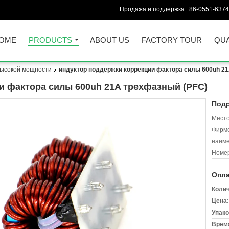
Продажа и поддержка :
86-0551-637
OME
PRODUCTS
ABOUT US
FACTORY TOUR
QUA
высокой мощности
индуктор поддержки коррекции фактора силы 600uh 2
и фактора силы 600uh 21A трехфазный (PFC)
Подр
Место
Фирм
наиме
Номер
Опла
Колич
Цена:
Упако
Время