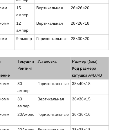
иомм
15
Вертикальная
26
×
26
×
20
ампер
лиомм
12
Вертикальная
28
×
26
×
18
ампер
иомм
9 ампер
Горизонтальные
28
×
30
×
20
щего режима
г
Текущий
Установка
Размер ((мм)
Рейтинг
Код размера
ление
катушки A
×
В.
×
В
лиомм
30
Горизонтальные
38
×
40
×
18
ампер
лиомм
30
Вертикальная
36
×
36
×
15
ампер
лиомм
20Амопс
Горизонтальные
36
×
36
×
16
лиомм
20Амопс
Вертикальная
38
×
38
×
18