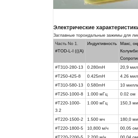
Электрические характеристик
Заглавные тороидальные зажимы для ли
Часть No 1.
Индуктивность
Макс, ок
#TOD-L-I (((А)
Колумби
Сопроти
#T310-280-13
0.280mH
20,9 ми
#T250-425-8
0.425mH
4.26 ми
#T310-580-13
0.580mH
10 милл
#T250-1000-8
1.000 мГц
0.02 ом
#T220-1000-
1.000 мГц
150,3 м
3.2
#T220-1500-2
1.500 мч
180,0 м
#T220-1800-5
10,800 м/ч
00,05 о
#T220-2200-5
2.200 м/ч
00,04 ом