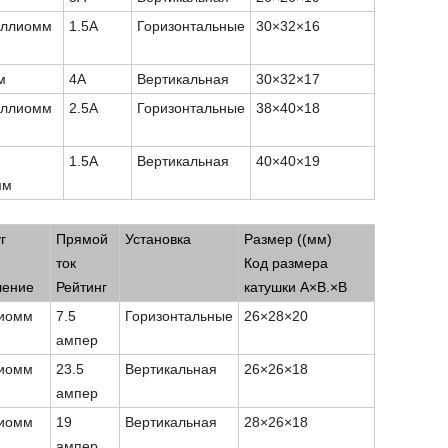
иллиомм
1.5А
Горизонтальные
30
×
32
×
16
м
4А
Вертикальная
30
×
32
×
17
иллиомм
2.5А
Горизонтальные
38
×
40
×
18
1.5А
Вертикальная
40
×
40
×
19
мм
ommon Mode Choke
г
Прямой
Установка
Размер ((мм)
ток
Код размера
ление
Рейтинг
катушки A
×
В.
×
В
лиомм
7.5
Горизонтальные
26
×
28
×
20
ампер
лиомм
23.5
Вертикальная
26
×
26
×
18
ампер
лиомм
19
Вертикальная
28
×
26
×
18
ампер