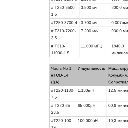
# T250-3500-
3.500 мч
800,0 м
1.5
#T250-3700-4
3.700 мч.
0.007ом
# T310-7200-
7.200 м/ч
930,0 м
2.5
# T310-
11.000 мГц
1840,0
11000-1.5
миллио
Низкий профиль, небольшие размеры C
Часть No 1.
Индуктивность
Макс, окру
#TOD-L-I
Колумбия.
(((А)
Сопротив
#T220-1180-
1.180mH
12.5 мил
7.5
# T220-65-
65.000
μ
H
00,9 мил
23.5
#T220-100-
100.000
μ
H
10,3 мил
19