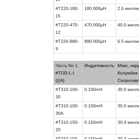
#T220-180-
180.000
μ
H
2.5 милл
15
#T220-470-
470.000
μ
H
40,0 мил
12
#T220-880-
880.000
μ
H
6.5 милл
9
Высокопоточные линейные удушения об
Часть No 1.
Индуктивность
Макс, окру
#TOD-L-I
Колумбия.
(((А)
Сопротив
#T310-100-
0.100mH
30,0 мил
30
#T310-100-
0.100mH
30,0 мил
30A
#T310-150-
0.150mH
30,4 мил
20
#T310-150-
0.150mH
30,4 мил