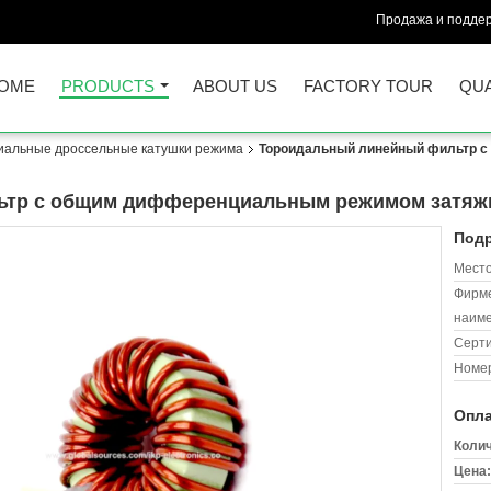
Продажа и поддер
OME
PRODUCTS
ABOUT US
FACTORY TOUR
QUA
альные дроссельные катушки режима
Тороидальный линейный фильтр 
ьтр с общим дифференциальным режимом затяж
Подр
Место
Фирм
наиме
Серт
Номер
Опла
Колич
Цена: