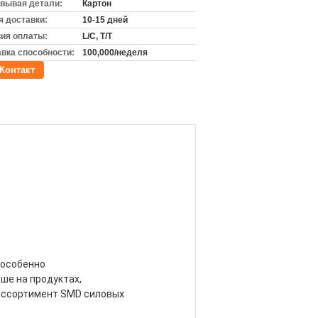
вывая детали:
Картон
 доставки:
10-15 дней
ия оплаты:
L/C, T/T
вка способности:
100,000/неделя
Контакт
особенно 
ше на продуктах, 
 ассортимент SMD силовых 