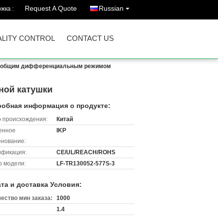
Request A Quote
Russian
жка :
LITY CONTROL
CONTACT US
с общим дифференциальным режимом
ной катушки
обная информация о продукте:
 происхождения:
Китай
енное
IKP
нование:
ификация:
CE/UL/REACH/ROHS
 модели:
LF-TR130052-577S-3
та и доставка Условия:
ество мин заказа:
1000
1.4