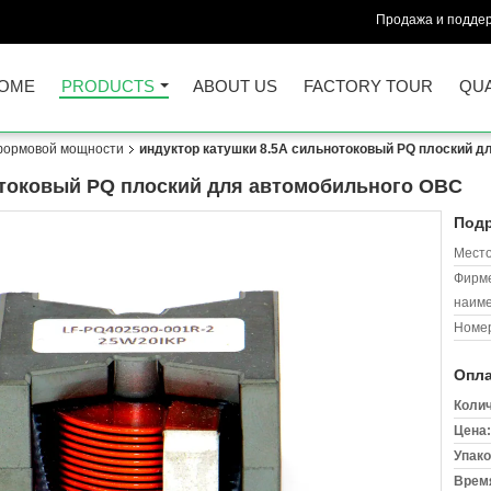
Продажа и поддер
OME
PRODUCTS
ABOUT US
FACTORY TOUR
QUA
формовой мощности
индуктор катушки 8.5A сильнотоковый PQ плоский д
отоковый PQ плоский для автомобильного OBC
Подр
Место
Фирм
наиме
Номер
Опла
Колич
Цена:
Упако
Время