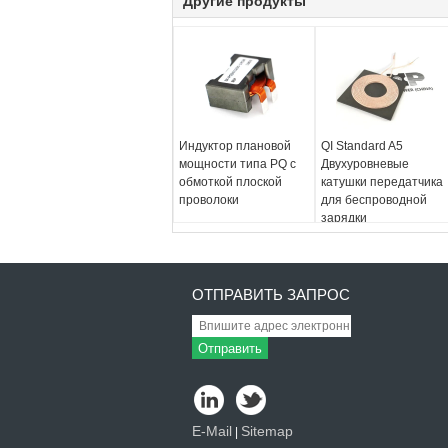
Другие продукты
Индуктор плановой
QI Standard A5
мощности типа PQ с
Двухуровневые
обмоткой плоской
катушки передатчика
проволоки
для беспроводной
зарядки
ОТПРАВИТЬ ЗАПРОС
Отправить
E-Mail
Sitemap
|