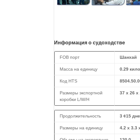
Информация о судоходстве
FOB порт
Шанхай
Масса на единицу
0.29 кил
Код HTS
8504.50.0
Размеры экспортной
37 х 26 х
коробки L/W/H
Продолжительность
3 ¢15 дн
Размеры на единицу
4.2 х 3.3 
Объемы на экспортную
120.0