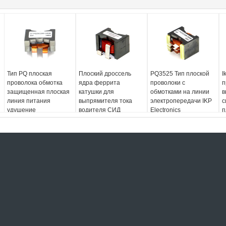
Тип PQ плоская
Плоский дроссель
PQ3525 Тип плоской
I
проволока обмотка
ядра феррита
проволоки с
п
защищенная плоская
катушки для
обмотками на линии
в
линия питания
выпрямителя тока
электропередачи IKP
с
удушение
водителя СИД
Electronics
п