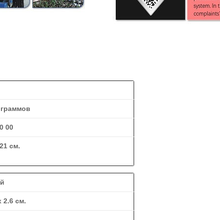
ограммов
0 00
 21 см.
ей
х 2.6 см.