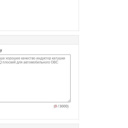
у
(
0
/ 3000)