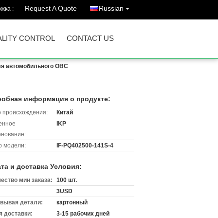
Request A Quote
Russian
жка :
LITY CONTROL
CONTACT US
ля автомобильного OBC
обная информация о продукте:
 происхождения:
Китай
енное
IKP
нование:
 модели:
IF-PQ402500-141S-4
та и доставка Условия:
ество мин заказа:
100 шт.
3USD
вывая детали:
картонный
 доставки:
3-15 рабочих дней