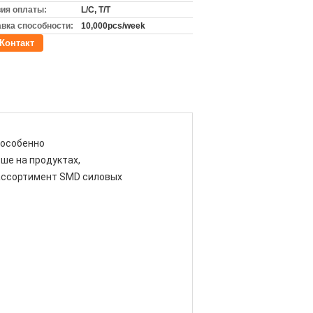
ия оплаты:
L/C, T/T
вка способности:
10,000pcs/week
Контакт
 особенно
ше на продуктах,
 ассортимент SMD силовых