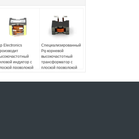
kp Electronics
Специализированный
роизводит
Pq-корневой
ысокочастотный
высокочастотный
иловой индуктор с
трансформатор с
лоской проволокой
плоской проволокой