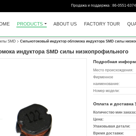
Продажа и поддержка :
86-0551-637
OME
PRODUCTS
ABOUT US
FACTORY TOUR
QUA
силы SMD
Сильнотоковый индуктор обломока индуктора SMD силы низк
омока индуктора SMD силы низкопрофильного
Подробная информа
Место происхождения:
Фирменное
наименование:
Номер модели:
Оплата и доставка 
Количество мин заказа
Цена:
Упаковывая детали:
Время доставки: