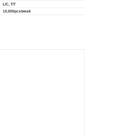
L/C, T/T
10,000pcs/week