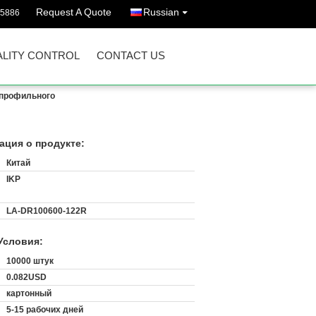
Request A Quote
Russian
45886
LITY CONTROL
CONTACT US
опрофильного
ция о продукте:
Китай
IKP
LA-DR100600-122R
Условия:
:
10000 штук
0.082USD
картонный
5-15 рабочих дней