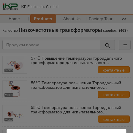
IKP Electronics Co., Ltd.
Home
Products
About Us
Factory Tour
>>
Низкочастотные трансформаторы
Качество
supplier.
(463)
57°C Повышение температуры тороидального
трансформатора для испытательного
оборудования
контактные
данные
56°C Температура повышения Тороидальный
трансформатор для испытательного
оборудования
контактные
данные
55°C Температура повышения Тороидальный
трансформатор для испытательного
оборудования
контактные
данные
53°C Повышение температуры тороидального