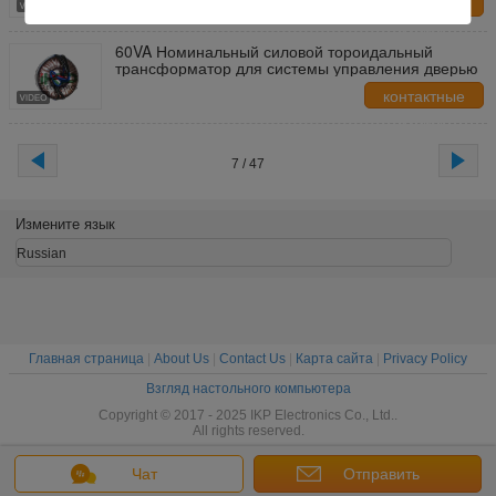
контактные
данные
60VA Номинальный силовой тороидальный
трансформатор для системы управления дверью
контактные
данные
7 / 47
Измените язык
Russian
Главная страница
|
About Us
|
Contact Us
|
Карта сайта
|
Privacy Policy
Взгляд настольного компьютера
Copyright © 2017 - 2025 IKP Electronics Co., Ltd..
All rights reserved.
Чат
Отправить