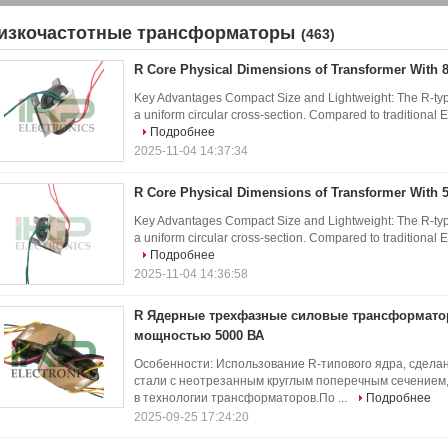
изкочастотные трансформаторы
(463)
R Core Physical Dimensions of Transformer With 
Key Advantages Compact Size and Lightweight: The R-type
a uniform circular cross-section. Compared to traditional E
Подробнее
2025-11-04 14:37:34
R Core Physical Dimensions of Transformer With 
Key Advantages Compact Size and Lightweight: The R-type
a uniform circular cross-section. Compared to traditional E
Подробнее
2025-11-04 14:36:58
R Ядерные трехфазные силовые трансформат
мощностью 5000 ВА
Особенности: Использование R-типового ядра, сдела
стали с неотрезанным круглым поперечным сечением
в технологии трансформаторов.По ...
Подробнее
2025-09-25 17:24:20