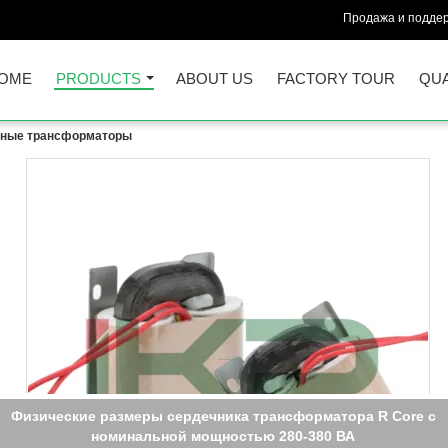
Продажа и поддер
OME
PRODUCTS
ABOUT US
FACTORY TOUR
QUA
тные трансформаторы
изические размеры сердечника трансформатора с номинальн
мощностью 200-300 ВА