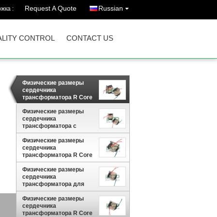
Request A Quote
Russian
жка :
LITY CONTROL
CONTACT US
Физические размеры
сердечника
трансформатора R Core
с номинальной
мощностью 280-380 ВА
Физические размеры
сердечника
трансформатора с
номинальной
Физические размеры
мощностью 200-300 ВА
сердечника
трансформатора R Core
с номинальной
мощностью 70-100 ВА
Физические размеры
сердечника
трансформатора для
трансформаторов
номинальной
Физические размеры
ой
мощностью 150-200 ВА
сердечника
трансформатора R Core