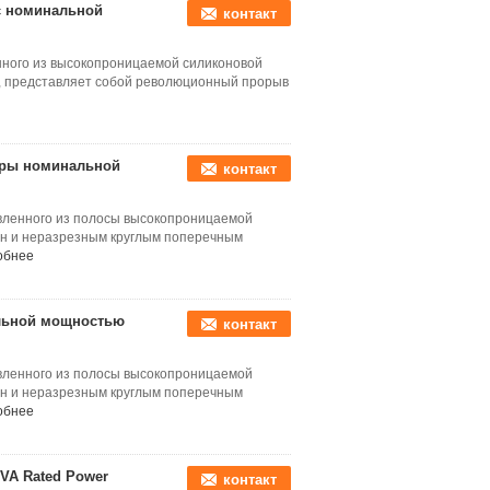
с номинальной
контакт
нного из высокопроницаемой силиконовой
, представляет собой революционный прорыв
оры номинальной
контакт
овленного из полосы высокопроницаемой
ен и неразрезным круглым поперечным
обнее
льной мощностью
контакт
овленного из полосы высокопроницаемой
ен и неразрезным круглым поперечным
обнее
0VA Rated Power
контакт