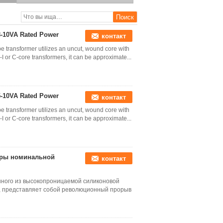
с номинальной
мощностью 90-130 ВА
8-10VA Rated Power
контакт
 transformer utilizes an uncut, wound core with
-I or C-core transformers, it can be approximate...
5-10VA Rated Power
контакт
 transformer utilizes an uncut, wound core with
-I or C-core transformers, it can be approximate...
оры номинальной
контакт
нного из высокопроницаемой силиконовой
, представляет собой революционный прорыв