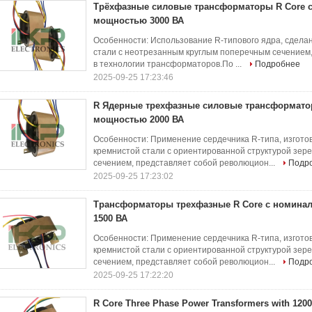
Трёхфазные силовые трансформаторы R Core 
мощностью 3000 ВА
Особенности: Использование R-типового ядра, сдела
стали с неотрезанным круглым поперечным сечением
в технологии трансформаторов.По ...
Подробнее
2025-09-25 17:23:46
R Ядерные трехфазные силовые трансформат
мощностью 2000 ВА
Особенности: Применение сердечника R-типа, изгот
кремнистой стали с ориентированной структурой зер
сечением, представляет собой революцион...
Подр
2025-09-25 17:23:02
Трансформаторы трехфазные R Core с номина
1500 ВА
Особенности: Применение сердечника R-типа, изгот
кремнистой стали с ориентированной структурой зер
сечением, представляет собой революцион...
Подр
2025-09-25 17:22:20
R Core Three Phase Power Transformers with 120