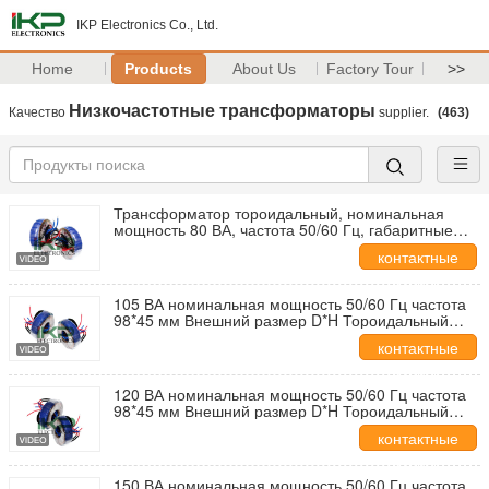
IKP Electronics Co., Ltd.
Home
Products
About Us
Factory Tour
>>
Низкочастотные трансформаторы
Качество
supplier.
(463)
Трансформатор тороидальный, номинальная
мощность 80 ВА, частота 50/60 Гц, габаритные
размеры 98*45 мм (D*H), для системы контроля
контактные
доступа
данные
105 ВА номинальная мощность 50/60 Гц частота
98*45 мм Внешний размер D*H Тороидальный
трансформатор для системы управления дверью
контактные
данные
120 ВА номинальная мощность 50/60 Гц частота
98*45 мм Внешний размер D*H Тороидальный
трансформатор для системы управления дверью
контактные
данные
150 ВА номинальная мощность 50/60 Гц частота