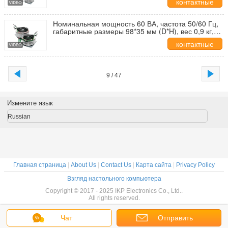
контактные
UL/CE/RoHS/CQC
данные
Номинальная мощность 60 ВА, частота 50/60 Гц,
габаритные размеры 98*35 мм (D*H), вес 0,9 кг,
тороидальный трансформатор для системы
контактные
контроля доступа, UL/CE/RoHS/CQC
данные
9 / 47
Измените язык
Russian
Главная страница
|
About Us
|
Contact Us
|
Карта сайта
|
Privacy Policy
Взгляд настольного компьютера
Copyright © 2017 - 2025 IKP Electronics Co., Ltd..
All rights reserved.
Чат
Отправить