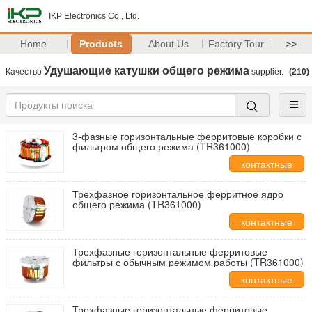
IKP Electronics Co., Ltd.
Home
Products
About Us
Factory Tour
>>
Удушающие катушки общего режима
Качество
supplier.
(210)
3-фазные горизонтальные ферритовые коробки с
фильтром общего режима (TR361000)
контактные
данные
Трехфазное горизонтальное ферритное ядро
общего режима (TR361000)
контактные
данные
Трехфазные горизонтальные ферритовые
фильтры с обычным режимом работы (TR361000)
контактные
данные
Трехфазные горизонтальные ферритовые