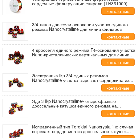
сердечные фильтрующие спирали (TR361000)
контактные
данные
3/4 типов дроссели основания участка единого
режима Nanocrystalline для линии фильтров
контактные
данные
4 дросселя единого режима Fe-основания участка
Nano-кристаллических вертикальных для линии
фильтров
контактные
данные
Электроника Ikp 3/4 единых режимов
Nanocrystalline участка вырезает сердцевина из
дроссельных катушек с различным размером
контактные
данные
Ядр 3 Ikp Nanocrystalline/четырехфазные
дроссельные катушки единого режима на
вебсайте Mic
контактные
данные
Исправленный тип Toroidal Nanocrystalline случая
вырезает сердцевина из дроссельных катушек
единого режима для индукторов