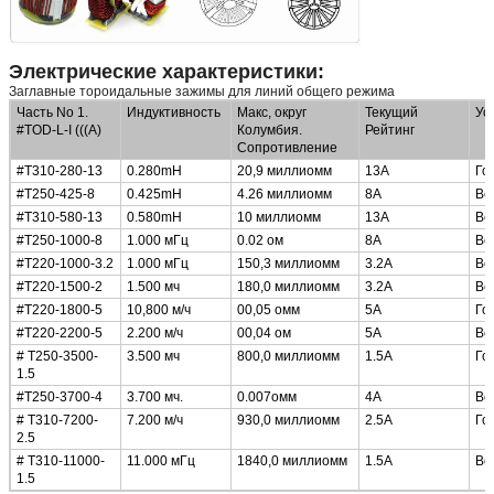
Электрические характеристики:
Заглавные тороидальные зажимы для линий общего режима
Часть No 1.
Индуктивность
Макс, округ
Текущий
Ус
#TOD-L-I (((А)
Колумбия.
Рейтинг
Сопротивление
#T310-280-13
0.280mH
20,9 миллиомм
13А
Го
#T250-425-8
0.425mH
4.26 миллиомм
8А
Ве
#T310-580-13
0.580mH
10 миллиомм
13А
Ве
#T250-1000-8
1.000 мГц
0.02 ом
8А
Ве
#T220-1000-3.2
1.000 мГц
150,3 миллиомм
3.2А
Ве
#T220-1500-2
1.500 мч
180,0 миллиомм
3.2А
Ве
#T220-1800-5
10,800 м/ч
00,05 омм
5А
Го
#T220-2200-5
2.200 м/ч
00,04 ом
5А
Ве
# T250-3500-
3.500 мч
800,0 миллиомм
1.5А
Го
1.5
#T250-3700-4
3.700 мч.
0.007омм
4А
Ве
# T310-7200-
7.200 м/ч
930,0 миллиомм
2.5А
Го
2.5
# T310-11000-
11.000 мГц
1840,0 миллиомм
1.5А
Ве
1.5