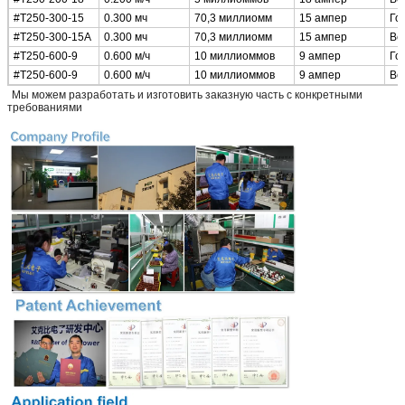
#T250-300-15
0.300 мч
70,3 миллиомм
15 ампер
Го
#T250-300-15A
0.300 мч
70,3 миллиомм
15 ампер
Ве
#T250-600-9
0.600 м/ч
10 миллиоммов
9 ампер
Го
#T250-600-9
0.600 м/ч
10 миллиоммов
9 ампер
Ве
*
Мы можем разработать и изготовить заказную часть с конкретными
требованиями