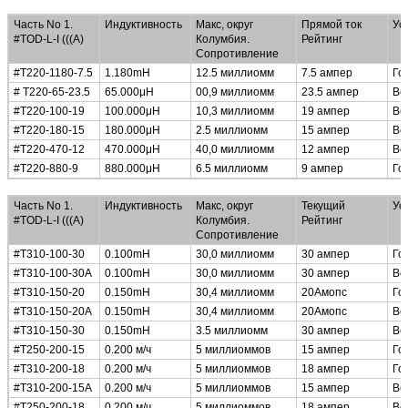
Низкий профиль, небольшие размеры Common Mode Choke
Часть No 1.
Индуктивность
Макс, округ
Прямой ток
Ус
#TOD-L-I (((А)
Колумбия.
Рейтинг
Сопротивление
#T220-1180-7.5
1.180mH
12.5 миллиомм
7.5 ампер
Го
# T220-65-23.5
65.000
μ
H
00,9 миллиомм
23.5 ампер
Ве
#T220-100-19
100.000
μ
H
10,3 миллиомм
19 ампер
Ве
#T220-180-15
180.000
μ
H
2.5 миллиомм
15 ампер
Ве
#T220-470-12
470.000
μ
H
40,0 миллиомм
12 ампер
Ве
#T220-880-9
880.000
μ
H
6.5 миллиомм
9 ампер
Го
Высокопоточные линейные удушения общего режима
Часть No 1.
Индуктивность
Макс, округ
Текущий
Ус
#TOD-L-I (((А)
Колумбия.
Рейтинг
Сопротивление
#T310-100-30
0.100mH
30,0 миллиомм
30 ампер
Го
#T310-100-30A
0.100mH
30,0 миллиомм
30 ампер
Ве
#T310-150-20
0.150mH
30,4 миллиомм
20Амопс
Го
#T310-150-20A
0.150mH
30,4 миллиомм
20Амопс
Ве
#T310-150-30
0.150mH
3.5 миллиомм
30 ампер
Ве
#T250-200-15
0.200 м/ч
5 миллиоммов
15 ампер
Го
#T310-200-18
0.200 м/ч
5 миллиоммов
18 ампер
Го
#T310-200-15A
0.200 м/ч
5 миллиоммов
15 ампер
Ве
#T250-200-18
0.200 м/ч
5 миллиоммов
18 ампер
Ве