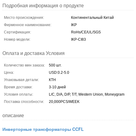
Подробная информация о продукте
Место происхождения:
Континентальный Китай
Фирменное наименование:
IKP
Сертификация:
RoHs/CE/UL/SGS
Номер модели:
IKP-CI83
Оплата и доставка Условия
Количество мин заказа:
500 шт.
Цена:
USD:0.2-5.0
Упаковывая детали:
КТН
Время доставки:
3-10 дней
Условия оплаты:
L/C, D/A, D/P, T/T, Western Union, Moneygram
Поставка способности:
20,000PCS/WEEK
описание
Инверторные трансформаторы CCFL