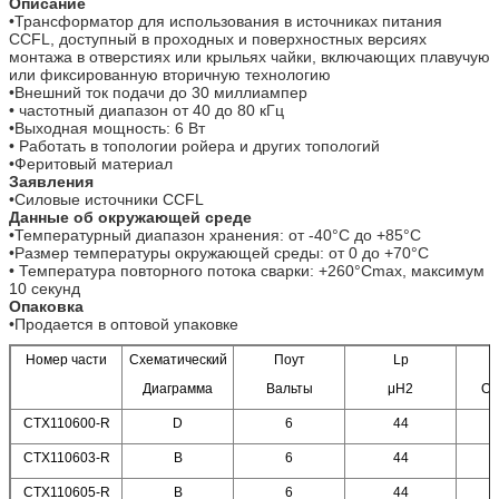
Описание
•Трансформатор для использования в источниках питания
CCFL, доступный в проходных и поверхностных версиях
монтажа в отверстиях или крыльях чайки, включающих плавучую
или фиксированную вторичную технологию
•Внешний ток подачи до 30 миллиампер
• частотный диапазон от 40 до 80 кГц
•Выходная мощность: 6 Вт
• Работать в топологии ройера и других топологий
•Феритовый материал
Заявления
•Силовые источники CCFL
Данные об окружающей среде
•Температурный диапазон хранения: от -40°C до +85°C
•Размер температуры окружающей среды: от 0 до +70°C
• Температура повторного потока сварки: +260°Cmax, максимум
10 секунд
Опаковка
•Продается в оптовой упаковке
Номер части
Схематический
Поут
Lp
Диаграмма
Вальты
μH2
Ом
CTX110600-R
D
6
44
CTX110603-R
В
6
44
CTX110605-R
В
6
44