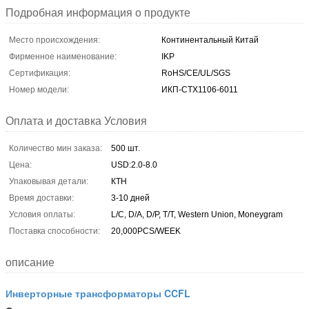
Подробная информация о продукте
Место происхождения:
Континентальный Китай
Фирменное наименование:
IKP
Сертификация:
RoHS/CE/UL/SGS
Номер модели:
ИКП-CTX1106-6011
Оплата и доставка Условия
Количество мин заказа:
500 шт.
Цена:
USD:2.0-8.0
Упаковывая детали:
КТН
Время доставки:
3-10 дней
Условия оплаты:
L/C, D/A, D/P, T/T, Western Union, Moneygram
Поставка способности:
20,000PCS/WEEK
описание
Инверторные трансформаторы CCFL