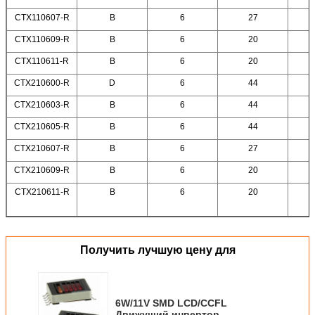
CTX110607-R
В
6
27
CTX110609-R
В
6
20
CTX110611-R
В
6
20
CTX210600-R
D
6
44
CTX210603-R
В
6
44
CTX210605-R
В
6
44
CTX210607-R
В
6
27
CTX210609-R
В
6
20
CTX210611-R
В
6
20
Получить лучшую цену для
6W/11V SMD LCD/CCFL
Движущий инвертор