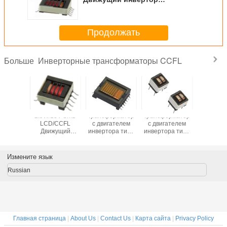
трансформатор
Продолжать
Инверторные трансформаторы CCFL
Больше
5V SMD
2.5W/13V SMD
Трансформатор
Трансформатор
Ти
CCFL
LCD/CCFL
с двигателем
с двигателем
пользоват
ущий
Движущий
инвертора типа
инвертора типа
интерф
торный
инверторный
EFD SMD
EE SMD
SMD LCD
орматор
трансформатор
LCD/CCFL
LCD/CCFL
Transforme
Inver
Измените язык
Russian
Главная страница
|
About Us
|
Contact Us
|
Карта сайта
|
Privacy Policy