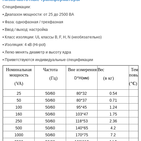
Спецификации:
• Диапазон мощности: от 25 до 2500 ВА
• Фаза: однофазная / трехфазная
• Ввод / выход: настройка
• Класс изоляции: UL классы B, F, H, N (необязательно)
• Изоляция: 4 кВ (Hi-pot)
• Легко менять диаметр и высоту ядра
• Приветствуются индивидуальные спецификации
Номинальная
Частота
Вне измерения
Вес
Темп
мощность
повыш
(Гц)
(в кг)
D*H(мм)
(VA)
(
°C
)
25
50/60
80*32
0.54
50
50/60
80*37
0.71
100
50/60
95*45
1.24
160
50/60
103*47
1.75
250
50/60
118*53
2.36
500
50/60
140*65
4.2
1000
50/60
170*75
7.2