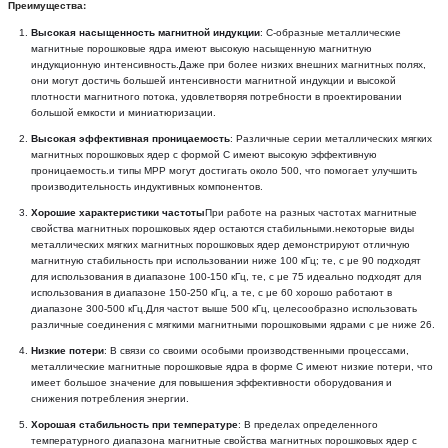
Преимущества:
Высокая насыщенность магнитной индукции
: С-образные металлические 
магнитные порошковые ядра имеют высокую насыщенную магнитную 
индукционную интенсивность.Даже при более низких внешних магнитных полях, 
они могут достичь большей интенсивности магнитной индукции и высокой 
плотности магнитного потока, удовлетворяя потребности в проектировании 
большой емкости и миниатюризации.
Высокая эффективная проницаемость
: Различные серии металлических мягких 
магнитных порошковых ядер с формой C имеют высокую эффективную 
проницаемость.и типы MPP могут достигать около 500, что помогает улучшить 
производительность индуктивных компонентов.
Хорошие характеристики частоты
При работе на разных частотах магнитные 
свойства магнитных порошковых ядер остаются стабильными.некоторые виды 
металлических мягких магнитных порошковых ядер демонстрируют отличную 
магнитную стабильность при использовании ниже 100 кГц; те, с μe 90 подходят 
для использования в диапазоне 100-150 кГц, те, с μe 75 идеально подходят для 
использования в диапазоне 150-250 кГц, а те, с μe 60 хорошо работают в 
диапазоне 300-500 кГц.Для частот выше 500 кГц, целесообразно использовать 
различные соединения с мягкими магнитными порошковыми ядрами с μe ниже 26.
Низкие потери
: В связи со своими особыми производственными процессами, 
металлические магнитные порошковые ядра в форме С имеют низкие потери, что 
имеет большое значение для повышения эффективности оборудования и 
снижения потребления энергии.
Хорошая стабильность при температуре
: В пределах определенного 
температурного диапазона магнитные свойства магнитных порошковых ядер с 