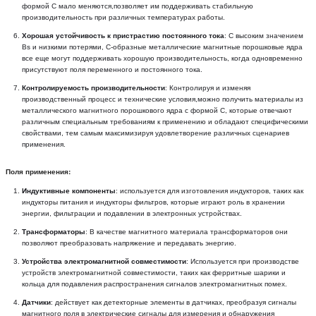
формой C мало меняются,позволяет им поддерживать стабильную 
производительность при различных температурах работы.
Хорошая устойчивость к пристрастию постоянного тока
: С высоким значением 
Bs и низкими потерями, C-образные металлические магнитные порошковые ядра 
все еще могут поддерживать хорошую производительность, когда одновременно 
присутствуют поля переменного и постоянного тока.
Контролируемость производительности
: Контролируя и изменяя 
производственный процесс и технические условия,можно получить материалы из 
металлического магнитного порошкового ядра с формой С, которые отвечают 
различным специальным требованиям к применению и обладают специфическими 
свойствами, тем самым максимизируя удовлетворение различных сценариев 
применения.
Поля применения:
Индуктивные компоненты
: используется для изготовления индукторов, таких как 
индукторы питания и индукторы фильтров, которые играют роль в хранении 
энергии, фильтрации и подавлении в электронных устройствах.
Трансформаторы
: В качестве магнитного материала трансформаторов они 
позволяют преобразовать напряжение и передавать энергию.
Устройства электромагнитной совместимости
: Используется при производстве 
устройств электромагнитной совместимости, таких как ферритные шарики и 
кольца для подавления распространения сигналов электромагнитных помех.
Датчики
: действует как детекторные элементы в датчиках, преобразуя сигналы 
магнитного поля в электрические сигналы для измерения и обнаружения 