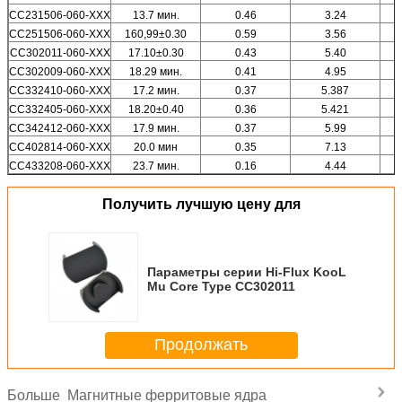
CC231506-060-XXX
13.7 мин.
0.46
3.24
CC251506-060-XXX
160,99±0.30
0.59
3.56
CC302011-060-XXX
17.10±0.30
0.43
5.40
CC302009-060-XXX
18.29 мин.
0.41
4.95
CC332410-060-XXX
17.2 мин.
0.37
5.387
CC332405-060-XXX
18.20±0.40
0.36
5.421
CC342412-060-XXX
17.9 мин.
0.37
5.99
CC402814-060-XXX
20.0 мин
0.35
7.13
CC433208-060-XXX
23.7 мин.
0.16
4.44
Получить лучшую цену для
Параметры серии Hi-Flux KooL
Mu Core Type CC302011
Продолжать
Магнитные ферритовые ядра
Больше