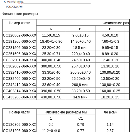
Физические размеры
Номер части
Физические разм
А.
В.
В
CC120802-060-XXX
11.50±0.15
9.60±0.15
4.50±0.10
CC181205-060-XXX
18.40+0/-0.80
14.90+0.5/-0
7.60+0/-0.3
1
CC231506-060-XXX
23.20±0.30
18.5 мин.
9.65±0.15
CC251506-060-XXX
25.30±0.71
220,4±0.40
8.89±0.20
CC
302011
-060-XXX
300,00±0.40
24.60±0.40
12.40±0.20
CC302009-060-XXX
300,00±0.50
25.40±0.40
13.30±0.20
CC332410-060-XXX
33.30±0.40
260,80±0.40
130,80±0.20
2
CC332405-060-XXX
33.20±0.50
26.60±0.40
13.50±0.20
CC342412-060-XXX
33.60±0.40
260,8 мин.
130,80±0.20
CC402814-060-XXX
390,80±0.50
33.20±0.50
160,00±0.25
CC433208-060-XXX
430,00±0.50
34.9 мин.
18.20±0.25
Номер части
Физические размеры мм
Ле ((см)
1
C1
CC120802-060-XXX
6.5
0.79
1.14
CC181205-060-XXX
11.2+0.4/-0
0.77
2.87