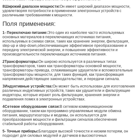
8Широкий диапазон мощности:
Он имеет широкий диапазон мощности,
удовлетворяя потребности в применении электронных устройств с
различными требованиями к мощности.
Поля применения:
1- Переключаю питание:
Это один из наиболее часто используемых
основных материалов в переключающих источниках питания,
используемых в схемах связи, таких как хранение энергии, фильтрация,
step-up и step-down,обеспечивающие эффективное преобразование и
передачу электрической энергии, и повышение эффективности и
производительности переключающих источников питания.
2Трансформаторы:
Он широко используется в различных типах
трансформаторов, таких как трансформаторы основной мощности,
трансформаторы привода, сглаживающие удушители и вспомогательные
трансформаторы мощности, для таких функций, как трансформация
напряжения,действующее законодательство, и передачи сигнала.
3Индуктивные устройства:
Он может быть использован для изготовления
различных индуктивных устройств, таких как удушители и фильтрующие
индукторы, которые играют роль фильтрации, хранения энергии и
подавления помех в электронных устройствах.
4Сетевое оборудование связи:
В сетевом коммуникационном
оборудовании, таком как программно-управляемые модули обмена
питания, маршрутизаторы и модемы, он используется для
преобразования мощности и фильтрации сигналов.обеспечение
стабильной работы оборудования.
5- Точные приборы:
Благодаря высокой точности и низким потерям, он
подходит для силовых модулей и датчиков в высокоточных