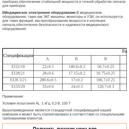
приборах,обеспечение стабильной мощности и точной обработки сигнала
для приборов.
6Медицинское электронное оборудование:
В медицинском
оборудовании, таких как ЭКГ-машины, мониторы и УЗИ, он используется
для таких функций, как преобразование мощности и изоляция
сигнала,обеспечение безопасности и надежности медицинского
оборудования.
Раз
Спецификация
А.
В.
В
EI22/18
22±0.5
140,6±0.2
50,7±0.25
5
EI28/21
28±0.6
17.15±0.2
10.75±0.25
7
EI28.5/21
280,6±0.5
17±0.2
100,7±0.25
7
EI33/29
33±0.6
24±0.3
120,7±0.3
9
EI40/34
40±0.8
27±0.3
11.65±0.25
11
Примечание:
Условия испытания AL: 1 кГц, 0,3 В, 100 Т
Вышеприведенное является стандартной спецификацией нашей
компании и может быть спроектировано в соответствии со специальными
требованиями клиентов.
Получить лучшую цену для