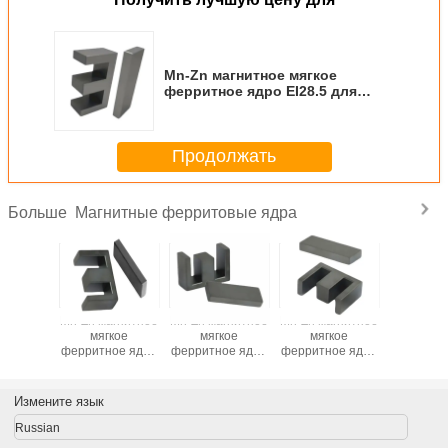
Mn-Zn магнитное мягкое
ферритное ядро EI28.5 для
трансформатора
Продолжать
Магнитные ферритовые ядра
Больше
янный
Mn-Zn магнитное
Mn-Zn магнитное
Mn-Zn магнитное
Постоя
 мягкое
мягкое
мягкое
мягкое
магнит 
ое ядро
ферритное ядро
ферритное ядро
ферритное ядро
ферритно
 прямая
EI40 для
EI33 для
EI28 для
Фабрика 
ка RM7
трансформатора
трансформатора
трансформатора
поставк
40
PC4
Измените язык
Russian