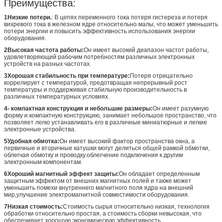
Преимущества:
1Низкие потери.
: В цепях переменного тока потеря гистереза и потеря
вихревого тока в железном ядре относительно малы, что может уменьшить
потери энергии и повысить эффективность использования энергии
оборудования.
2Высокая частота работы:
Он имеет высокий диапазон частот работы,
удовлетворяющий рабочим потребностям различных электронных
устройств на разных частотах.
3Хорошая стабильность при температуре:
Потеря отрицательно
коррелирует с температурой, предотвращая непрерывный рост
температуры и поддерживая стабильную производительность в
различных температурных условиях.
4- компактная конструкция и небольшие размеры:
Он имеет разумную
форму и компактную конструкцию, занимает небольшое пространство, что
позволяет легко устанавливать его в различные миниатюрные и легкие
электронные устройства.
5Удобная обмотка:
Он имеет высокий фактор пространства окна, а
первичные и вторичные катушки могут делиться общей рамкой обмотки,
облегчая обмотку и проводку.облегчение подключения к другим
электронным компонентам.
6Хороший магнитный эффект защиты:
Он обладает определенным
защитным эффектом от внешних магнитных полей и также может
уменьшить помехи внутреннего магнитного поля ядра на внешний
мир,улучшение электромагнитной совместимости оборудования.
7Низкая стоимость:
Стоимость сырья относительно низкая, технология
обработки относительно простая, а стоимость сборки невысокая, что
обеспечивает хорошую экономическую эффективность.