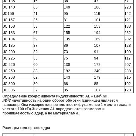
JC 135
16
38
47
57
JC 140
65
149
186
223
JC156
41
95
119
142
JC 157
35
81
101
121
JC 158
53
122
153
183
JC 183
67
155
194
232
JC 184
59
135
169
202
JC 185
37
86
107
128
JC 200
32
73
91
109
JC 225
33
75
94
112
JC 226
60
138
172
207
JC 250
83
192
240
288
JC 268
62
143
179
215
JC 300
30
68
85
102
JC 306
37
85
107
128
2
Определение коэффициента индуктивности: AL = L/N
(nH
2
/N)
Индуктивность на один оборот обмотки. Единицей является
нанохенр. Она измеряется при плотности фука менее 1 милли-тесла и
частоте 100 кГц.Значения AL определяются размером и
проницаемостью ядер, а не материалами.
.
Размеры кольцевого ядра