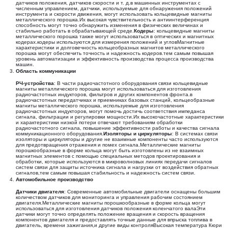
датчиков положения, датчиков скорости и т. д.в машинных инструментах с
численным управлением, датчики, используемые для обнаружения положений
инструмента и скорости движения, могут использовать кольцевидные магниты
металлического порошка.Их высокая чувствительность и антиинтерференция
способность могут точно обнаружить изменения в физических величинах и
стабильно работать в обрабатывающей среде.
Кодеры
: кольцевидные магниты
металлического порошка также могут использоваться в оптических и магнитных
кодерах.кодеры используются для измерения положений и угловМагнитные
характеристики и долговечность кольцеобразных магнитов металлического
порошка могут обеспечить точность и надежность кодеров.тем самым повышая
уровень автоматизации и эффективность производства процесса производства
машин.
Область коммуникации
РЧ-устройства
: В части радиочастотного оборудования связи кольцевидные
магниты металлического порошка могут использоваться для изготовления
радиочастотных индукторов, фильтров и других компонентов фронта.в
радиочастотных передатчиках и приемниках базовых станций, кольцеобразные
магниты металлического порошка, используемые для изготовления
радиочастотных индукторов, могут помочь достичь соответствия импеданса
сигнала, фильтрации и регулировки мощности.Их высокочастотные характеристики
и характеристики низкой потери отвечают требованиям обработки
радиочастотного сигнала, повышение эффективности работы и качества сигнала
коммуникационного оборудования.
Изоляторы и циркуляторы
: В системах связи
изоляторы и циркуляторы и другие не взаимные компоненты часто используются
для предотвращения отражения и помех сигнала.Металлические магниты
порошкообразные в форме кольца могут быть изготовлены из не взаимных
магнитных элементов с помощью специальных методов проектирования и
обработки, которые используются в микроволновых линиях передачи сигналов
систем связи для защиты источника сигнала и нагрузки от воздействия обратных
сигналов,тем самым повышая стабильность и надежность систем связи.
Автомобильное производство
Датчики двигателя
: Современные автомобильные двигатели оснащены большим
количеством датчиков для мониторинга и управления рабочим состоянием
двигателя.Металлические магниты порошкообразные в форме кольца могут
использоваться для изготовления датчиков положения коленчатого валаЭти
датчики могут точно определять положение вращения и скорость вращения
компонентов двигателя и предоставлять точные данные для впрыска топлива в
двигатель, времени зажигания,и другие виды контроляВысокая температура Кюри