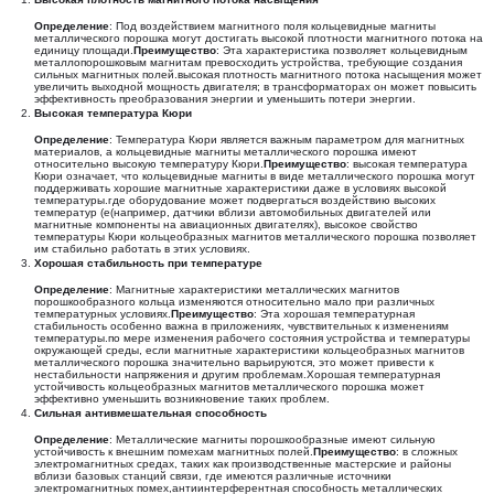
Определение
: Под воздействием магнитного поля кольцевидные магниты
металлического порошка могут достигать высокой плотности магнитного потока на
единицу площади.
Преимущество
: Эта характеристика позволяет кольцевидным
металлопорошковым магнитам превосходить устройства, требующие создания
сильных магнитных полей.высокая плотность магнитного потока насыщения может
увеличить выходной мощность двигателя; в трансформаторах он может повысить
эффективность преобразования энергии и уменьшить потери энергии.
Высокая температура Кюри
Определение
: Температура Кюри является важным параметром для магнитных
материалов, а кольцевидные магниты металлического порошка имеют
относительно высокую температуру Кюри.
Преимущество
: высокая температура
Кюри означает, что кольцевидные магниты в виде металлического порошка могут
поддерживать хорошие магнитные характеристики даже в условиях высокой
температуры.где оборудование может подвергаться воздействию высоких
температур (e(например, датчики вблизи автомобильных двигателей или
магнитные компоненты на авиационных двигателях), высокое свойство
температуры Кюри кольцеобразных магнитов металлического порошка позволяет
им стабильно работать в этих условиях.
Хорошая стабильность при температуре
Определение
: Магнитные характеристики металлических магнитов
порошкообразного кольца изменяются относительно мало при различных
температурных условиях.
Преимущество
: Эта хорошая температурная
стабильность особенно важна в приложениях, чувствительных к изменениям
температуры.по мере изменения рабочего состояния устройства и температуры
окружающей среды, если магнитные характеристики кольцеобразных магнитов
металлического порошка значительно варьируются, это может привести к
нестабильности напряжения и другим проблемам.Хорошая температурная
устойчивость кольцеобразных магнитов металлического порошка может
эффективно уменьшить возникновение таких проблем.
Сильная антивмешательная способность
Определение
: Металлические магниты порошкообразные имеют сильную
устойчивость к внешним помехам магнитных полей.
Преимущество
: в сложных
электромагнитных средах, таких как производственные мастерские и районы
вблизи базовых станций связи, где имеются различные источники
электромагнитных помех,антиинтерферентная способность металлических