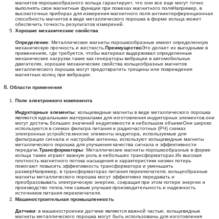
магнитов порошкообразного кольца гарантирует, что они все еще могут точно
выполнять свои магнитные функции при помехах магнитного поляНапример, в
высокоточных приборах для измерения магнитного поля антиинтерференционная
способность магнитов в виде металлического порошка в форме кольца может
обеспечить точность результатов измерений.
Хорошие механические свойства
Определение
: Металлические магниты порошкообразные имеют определенную
механическую прочность и жесткость.
Преимущество
Это делает их выгодными в
применениях, где требуется, чтобы материал выдерживал определенные
механические нагрузки.такие как генераторы вибрации в автомобильных
двигателях, хорошие механические свойства кольцеобразных магнитов
металлического порошка могут предотвратить трещины или повреждения
магнитных колец при вибрации.
II. Области применения
Поле электронного компонента
Индукторные элементы
: кольцевидные магниты в виде металлического порошка
являются идеальными материалами для изготовления индукторных элементов.они
могут достичь больших значений индуктивности в небольшом объемеОни широко
используются в схемах фильтра питания и радиочастотных (РЧ) схемах
электронных устройств.многие элементы индуктора, используемые для
фильтрации сигнала и настройки антенны, используют кольцевидные магниты
металлического порошка для улучшения качества сигнала и эффективности
передачи.
Трансформаторы
: Металлические магниты порошкообразные в форме
кольца также играют важную роль в небольших трансформаторах.Их высокая
плотность магнитного потока насыщения и характеристики низких потерь
помогают повысить эффективность трансформатора и уменьшить
размерНапример, в трансформаторах питания переключателя, кольцеобразные
магниты металлического порошка могут эффективно передавать и
преобразовывать электрическую энергию, сокращая при этом потери энергии и
производство тепла.тем самым улучшая производительность и надежность
источников питания переключателя.
Машиностроительная промышленность
Датчики
: в машиностроении датчики являются важной частью. кольцевидные
магниты металлического порошка могут быть использованы для изготовления