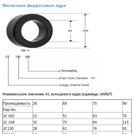
Магнитные ферритовые ядра
2
Номинальное значение AL кольцевого ядра (единица: nH/N)
)
Проницаемость
26
60
75
90
Пар No.
JC 092
22
51
63
76
JC 106
32
75
94
113
JC130
28
61
76
91