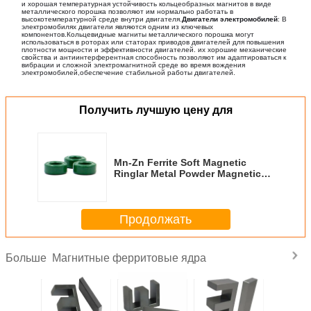
и хорошая температурная устойчивость кольцеобразных магнитов в виде
металлического порошка позволяют им нормально работать в
высокотемпературной среде внутри двигателя.
Двигатели электромобилей
: В
электромобилях двигатели являются одним из ключевых
компонентов.Кольцевидные магниты металлического порошка могут
использоваться в роторах или статорах приводов двигателей для повышения
плотности мощности и эффективности двигателей. их хорошие механические
свойства и антиинтерферентная способность позволяют им адаптироваться к
вибрации и сложной электромагнитной среде во время вождения
электромобилей,обеспечение стабильной работы двигателей.
Получить лучшую цену для
Mn-Zn Ferrite Soft Magnetic
Ringlar Metal Powder Magnetic
Cores JC106 (Мн-Зн феррит
мягкий магнитный
кольцеобразный
Продолжать
металлический порошковый
магнитный ядро)
Магнитные ферритовые ядра
Больше