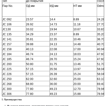
Тип
До покрытия
После
Пар No.
ОД мм
ИД мм
HT мм
Odmx 
JC 092
23.57
14.4
8.89
24.28
JC 106
26.92
14.73
11.18
27.70
JC130
33.02
19.94
10.67
33.83
JC 135
34.29
23.37
8.89
35.20
JC 141
35.81
22.35
10.46
36.70
JC 157
39.88
24.13
14.48
40.70
JC 158
40.13
22.08
17.00
40.94
JC 184
46.74
24.13
18.03
47.60
JC 185
46.74
28.70
15.24
47.60
JC 200
50.80
31.75
13.46
51.70
JC 225
57.15
35.56
13.97
58.04
JC 226
57.15
26.39
15.24
58.04
JC 250
62.00
32.60
25.00
63.10
JC 268
68.80
36.00
20.00
69.40
JC 300
77.80
49.23
12.70
78.94
JC 306
77.80
49.23
15.88
78.94
I. Преимущества
Высокая плотность магнитного потока насыщения