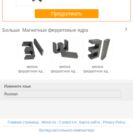
Продолжать
Магнитные ферритовые ядра
Больше
янный
Mn-Zn магнитное
Mn-Zn магнитное
Mn-Zn магнитное
Постоя
 мягкое
мягкое
мягкое
мягкое
магнит 
ое ядро
ферритное ядро
ферритное ядро
ферритное ядро
ферритно
 прямая
EI40 для
EI33 для
EI28.5 для
Фабрика 
ка RM7
трансформатора
трансформатора
трансформатора
поставк
40
PC4
Измените язык
Russian
Главная страница
|
About Us
|
Contact Us
|
Карта сайта
|
Privacy Policy
Взгляд настольного компьютера