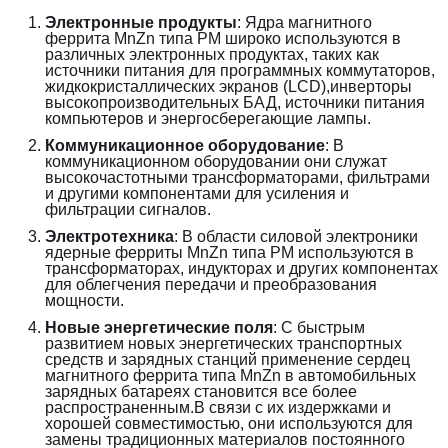
Электронные продукты
: Ядра магнитного 
феррита MnZn типа PM широко используются в 
различных электронных продуктах, таких как 
источники питания для программных коммутаторов, 
жидкокристаллических экранов (LCD),инверторы 
высокопроизводительных БАД, источники питания 
компьютеров и энергосберегающие лампы.
Коммуникационное оборудование
: В 
коммуникационном оборудовании они служат 
высокочастотными трансформаторами, фильтрами 
и другими компонентами для усиления и 
фильтрации сигналов.
Электротехника
: В области силовой электроники 
ядерные ферриты MnZn типа PM используются в 
трансформаторах, индукторах и других компонентах 
для облегчения передачи и преобразования 
мощности.
Новые энергетические поля
: С быстрым 
развитием новых энергетических транспортных 
средств и зарядных станций применение сердец 
магнитного феррита типа MnZn в автомобильных 
зарядных батареях становится все более 
распространенным.В связи с их издержками и 
хорошей совместимостью, они используются для 
замены традиционных материалов постоянного 