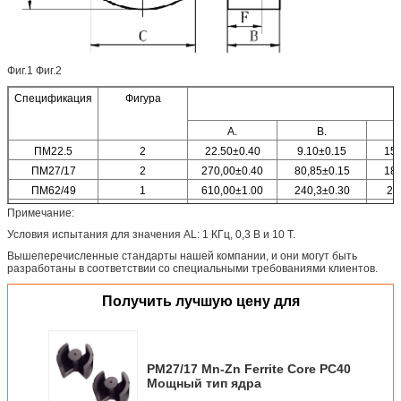
Фиг.1 Фиг.2
Спецификация
Фигура
А.
В.
ПМ22.5
2
22.50±0.40
9.10±0.15
150
ПМ27/17
2
270,00±0.40
80,85±0.15
180
ПМ62/49
1
610,00±1.00
240,3±0.30
25
ПМ74/59
1
72.50±1.50
29.50±0.30
290
Примечание:
Условия испытания для значения AL: 1 КГц, 0,3 В и 10 Т.
Вышеперечисленные стандарты нашей компании, и они могут быть
разработаны в соответствии со специальными требованиями клиентов.
Получить лучшую цену для
PM27/17 Mn-Zn Ferrite Core PC40
Мощный тип ядра