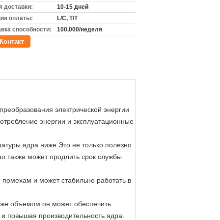
 доставки:
10-15 дней
ия оплаты:
L/C, T/T
вка способности:
100,000/неделя
Контакт
 преобразования электрической энергии
потребление энергии и эксплуатационные
ратуры ядра ниже.Это не только полезно
но также может продлить срок службы
 помехам и может стабильно работать в
м же объемом он может обеспечить
 и повышая производительность ядра.