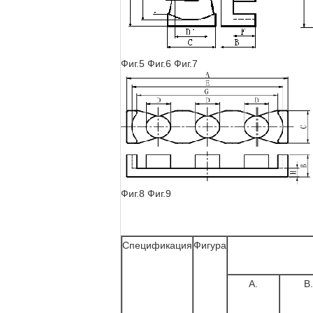
Фиг.5 Фиг.6 Фиг.7
Фиг.8 Фиг.9
Спецификация
Фигура
А.
В.