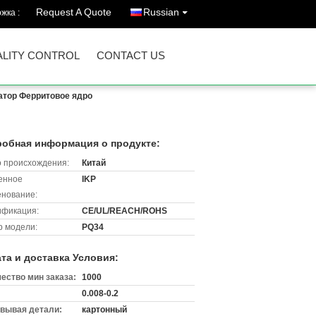
Request A Quote
Russian
жка :
LITY CONTROL
CONTACT US
атор Ферритовое ядро
обная информация о продукте:
 происхождения:
Китай
енное
IKP
нование:
ификация:
CE/UL/REACH/ROHS
 модели:
PQ34
та и доставка Условия:
ество мин заказа:
1000
0.008-0.2
вывая детали:
картонный