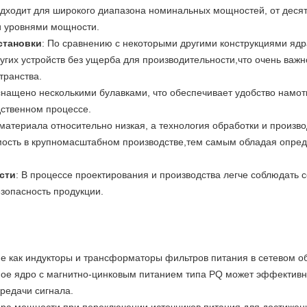
одходит для широкого диапазона номинальных мощностей, от десятк
и уровнями мощности.
становки
: По сравнению с некоторыми другими конструкциями яд
гих устройств без ущерба для производительности,что очень важн
транства.
снащено несколькими булавками, что обеспечивает удобство намот
дственном процессе.
 материала относительно низкая, а технология обработки и произво
мость в крупномасштабном производстве,тем самым обладая опр
сти
: В процессе проектирования и производства легче соблюдать 
езопасность продукции.
ие как индукторы и трансформаторы фильтров питания в сетевом об
ое ядро с магнитно-цинковым питанием типа PQ может эффективн
ередачи сигнала.