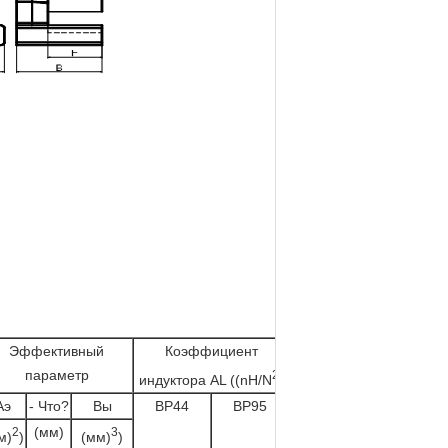
Эффективный
Коэффициент
Вес
параметр
2
индуктора AL ((nH/N
)
Аэ
- Что?
Вы
BP44
BP95
(грамм/
пары)
(мм)
2
3
м)
)
(мм)
)