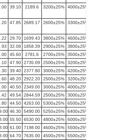
.00
39.10
2189.6
3200±25%
4000±25%
13.60
.20
47.85
2689.17
2600±25%
3300±25%
16.00
.22
29.70
1699.43
3800±25%
4600±25%
12.60
.93
32.08
1858.39
2900±25%
3800±25%
12.20
.00
45.60
2781.6
2700±25%
3500±25%
16.80
.10
47.90
2735.09
2500±25%
3200±25%
18.60
.30
39.40
2377.80
3000±25%
4200±25%
15.00
.60
48.20
2922.20
2500±25%
3200±25%
17.80
.00
40.50
2349.00
3000±25%
4000±25%
15.00
.42
49.54
2844.59
2500±25%
3000±25%
17.50
.80
44.50
4263.00
5300±25%
6500±25%
24.10
9.00
46.30
5490.00
5250±25%
6400±25%
34.70
8.00
55.50
6530.00
4800±25%
6000±25%
40.50
8.00
61.00
7198.00
4600±25%
5500±25%
43.30
8.00
64.70
7635.00
4500±25%
5500±25%
45.40