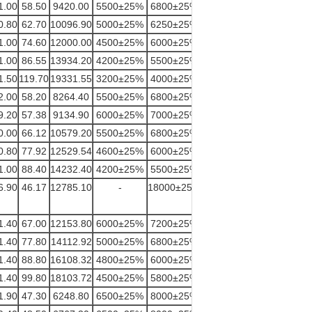
1.00
58.50
9420.00
5500±25%
6800±25%
47.50
0.80
62.70
10096.90
5000±25%
6250±25%
53.30
1.00
74.60
12000.00
4500±25%
6000±25%
61.88
1.00
86.55
13934.20
4200±25%
5500±25%
69.80
1.50
119.70
19331.55
3200±25%
4000±25%
92.50
2.00
58.20
8264.40
5500±25%
6800±25%
43.90
9.20
57.38
9134.90
6000±25%
7000±25%
47.70
0.00
66.12
10579.20
5500±25%
6800±25%
53.30
0.80
77.92
12529.54
4600±25%
6000±25%
61.80
1.00
88.40
14232.40
4200±25%
5500±25%
70.70
6.90
46.17
12785.10
-
18000±25%
63.70
1.40
67.00
12153.80
6000±25%
7200±25%
67.80
1.40
77.80
14112.92
5000±25%
6800±25%
71.30
1.40
88.80
16108.32
4800±25%
6000±25%
78.90
1.40
99.80
18103.72
4500±25%
5800±25%
90.00
1.90
47.30
6248.80
6500±25%
8000±25%
36.00