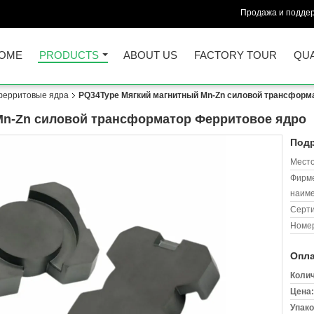
Продажа и поддер
OME
PRODUCTS
ABOUT US
FACTORY TOUR
QUA
ферритовые ядра
PQ34Type Мягкий магнитный Mn-Zn силовой трансформ
Mn-Zn силовой трансформатор Ферритовое ядро
Подр
Место
Фирм
наиме
Серт
Номер
Опла
Колич
Цена:
Упако