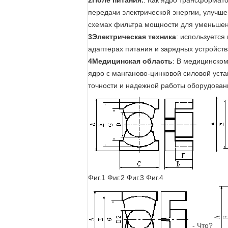
2Поле питания.
: Как ядро трансформат
передачи электрической энергии, улучш
схемах фильтра мощности для уменьшен
3Электрическая техника
: используется
адаптерах питания и зарядных устройст
4Медицинская область
: В медицинско
ядро с манганово-цинковой силовой уст
точности и надежной работы оборудован
Фиг.1 Фиг.2 Фиг.3 Фиг.4
- Что?