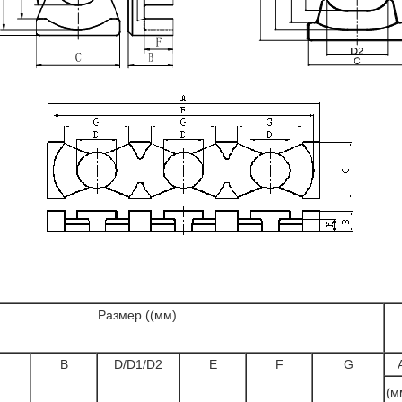
Размер ((мм)
В
D/D1/D2
Е
F
G
(м