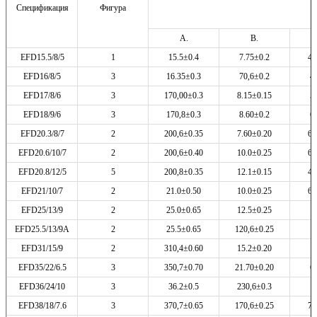
Спецификация
Фигура
А.
В.
EFD15.5/8/5
1
15.5±0.4
7.75±0.2
4.
EFD16/8/5
3
16.35±0.3
70,6±0.2
4
EFD17/8/6
3
170,00±0.3
8.15±0.15
5
EFD18/9/6
3
170,8±0.3
8.60±0.2
6
EFD20.3/8/7
2
200,6±0.35
7.60±0.20
6.
EFD20.6/10/7
2
200,6±0.40
10.0±0.25
6.
EFD20.8/12/5
5
200,8±0.35
12.1±0.15
4.
EFD21/10/7
2
21.0±0.50
10.0±0.25
6.
EFD25/13/9
2
25.0±0.65
12.5±0.25
9
EFD25.5/13/9A
2
25.5±0.65
120,6±0.25
9
EFD31/15/9
2
310,4±0.60
15.2±0.20
9
EFD35/22/6.5
3
350,7±0.70
21.70±0.20
6
EFD36/24/10
3
36.2±0.5
230,6±0.3
1
EFD38/18/7.6
3
370,7±0.65
170,6±0.25
7.